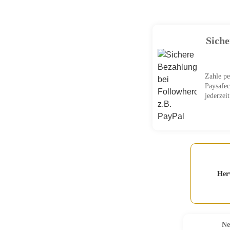
Sich
Zahle pe
Paysafec
jederzei
Her
Ne