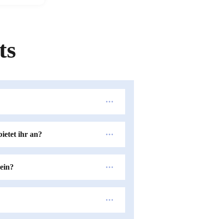
ts
etet ihr an?
sein?