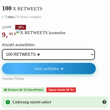
100
X RETWEETS
+ 5
extra
(5% Bonus verfügbar)
19,90€
-50%
9
,
95
€
Anzahl auswählen:
Jetzt aufladen ➜
Einmalige Zahlung
Sichere dir
10
HeroPoints
Spare heute 50 %!
Lieferung startet sofort