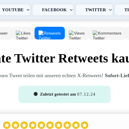
YOUTUBE
FACEBOOK
TWITTER
T
ower
Likes
Retweets
Views
Kommentare
te Twitter Retweets ka
inen Tweet teilen mit unseren echten X-Retweets!
Sofort-Lief
🟢 Zuletzt getestet am
07.12.24