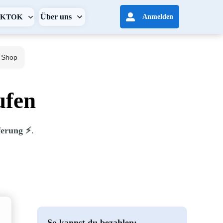
Über uns
IKTOK
Anmelden
Shop
ufen
erung ⚡️
.
So kannst du bezahlen: