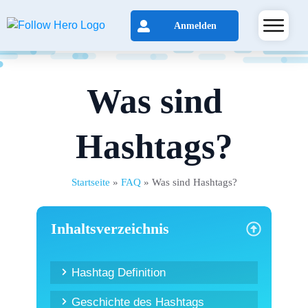
Anmelden
Was sind
Hashtags?
Startseite
»
FAQ
»
Was sind Hashtags?
Inhaltsverzeichnis
Hashtag Definition
Geschichte des Hashtags