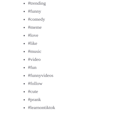
#trending
#funny
#comedy
#meme
#love
#like
#music
#video
#fun
#funnyvideos
#follow
#cute
#prank
#learnontiktok