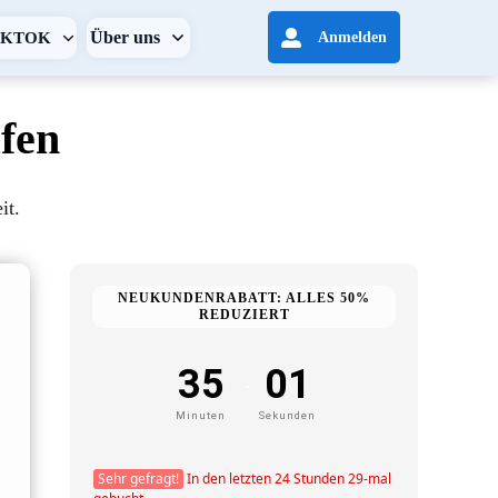
Über uns
IKTOK
Anmelden
fen
it.
NEUKUNDENRABATT: ALLES 50%
REDUZIERT
35
01
.
Minuten
Sekunden
Sehr gefragt!
In den letzten 24 Stunden 29-mal