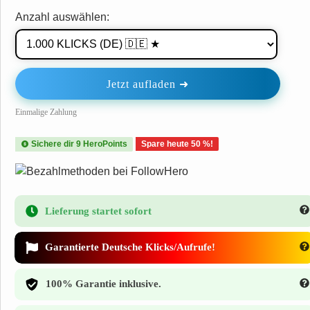
Anzahl auswählen:
Jetzt aufladen ➜
Einmalige Zahlung
Sichere dir
9
HeroPoints
Spare heute 50 %!
Lieferung startet sofort
Garantierte Deutsche
Klicks/Aufrufe!
100% Garantie inklusive.