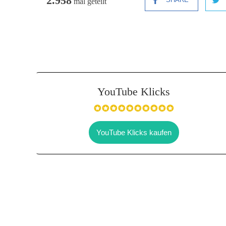
2.958
mal geteilt
YouTube Klicks
YouTube Klicks kaufen