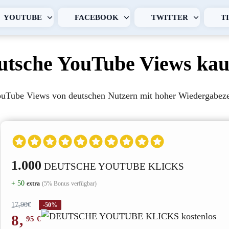
YOUTUBE
FACEBOOK
TWITTER
T
utsche YouTube Views kau
uTube Views von deutschen Nutzern mit hoher Wiedergabeze
1.000
DEUTSCHE YOUTUBE KLICKS
+ 50
extra
(5% Bonus verfügbar)
17,90€
-50%
8
,
95
€