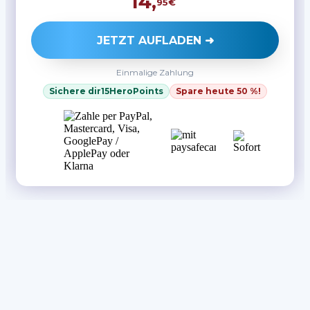
14
,
95€
JETZT AUFLADEN ➜
Einmalige Zahlung
Sichere dir
15
HeroPoints
Spare heute 50 %!