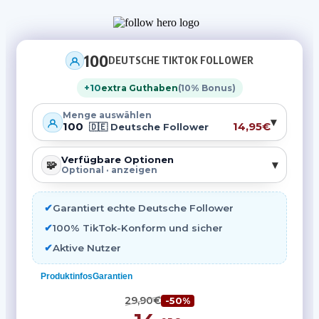
100
DEUTSCHE TIKTOK FOLLOWER
+10
extra Guthaben
(10% Bonus)
Menge auswählen
▾
100
14,95€
🇩🇪 Deutsche Follower
Verfügbare Optionen
🧩
▾
Optional · anzeigen
✔︎
Garantiert echte Deutsche Follower
✔︎
100% TikTok-Konform und sicher
✔︎
Aktive Nutzer
Produktinfos
Garantien
29,90€
-50%